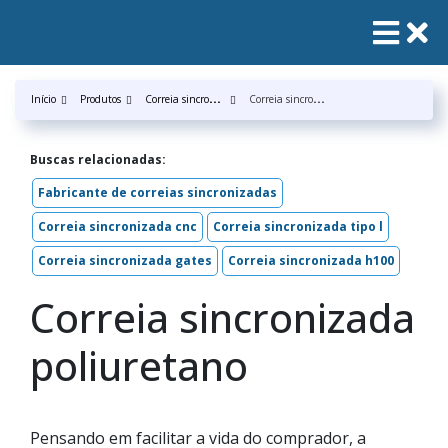
C
orreia sincronizada
C
orreia sincronizada poliuretano
Início
Produtos
Buscas relacionadas:
Fabricante de correias sincronizadas
Correia sincronizada cnc
Correia sincronizada tipo l
Correia sincronizada gates
Correia sincronizada h100
Correia sincronizada
poliuretano
Pensando em facilitar a vida do comprador, a