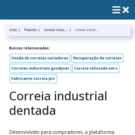
C
orreias industrias
C
orreia industrial dentada
Início
Produtos
Buscas relacionadas:
Venda de correias variadoras
Recuperação de correias
Correias industriais goodyear
Correia taliscada em v
Fabricante correia pvc
Correia industrial
dentada
Desenvolvido para compradores, a plataforma