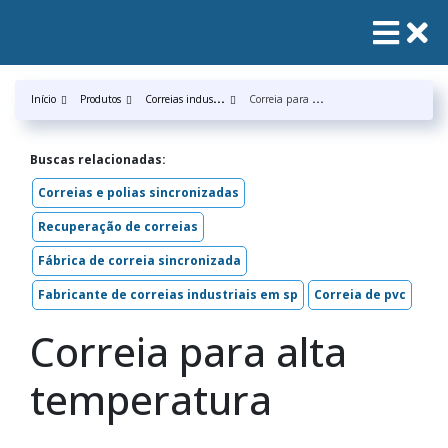
C
orreias industrias
C
orreia para alta temperatura
Início
Produtos
Buscas relacionadas:
Correias e polias sincronizadas
Recuperação de correias
Fábrica de correia sincronizada
Fabricante de correias industriais em sp
Correia de pvc
Correia para alta
temperatura