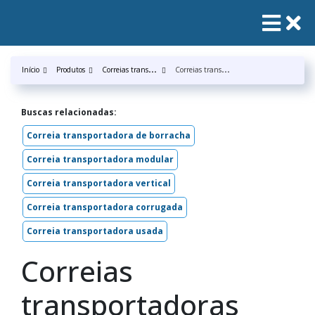
C
orreias transportadora
C
orreias transportadoras mercúrio
Início
Produtos
Buscas relacionadas:
Correia transportadora de borracha
Correia transportadora modular
Correia transportadora vertical
Correia transportadora corrugada
Correia transportadora usada
Correias
transportadoras