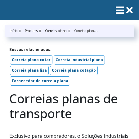
C
orreias planas de transporte
Início
Produtos
Correias plana
Buscas relacionadas:
Correia plana cotar
Correia industrial plana
Correia plana lisa
Correia plana cotação
Fornecedor de correia plana
Correias planas de
transporte
Exclusivo para compradores, o Soluções Industriais