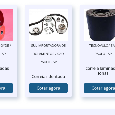
OYDE /
SUL IMPORTADORA DE
TECNOVULC / S
- SP
ROLAMENTOS / SÃO
PAULO - SP
PAULO - SP
tadas
correia lamina
lonas
Correias dentada
ora
Cotar agora
Cotar agora