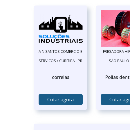
A N SANTOS COMERCIO E
FRESADORA HIP
SERVICOS / CURITIBA - PR
SÃO PAULO 
correias
Polias den
Cotar agora
Cotar ag