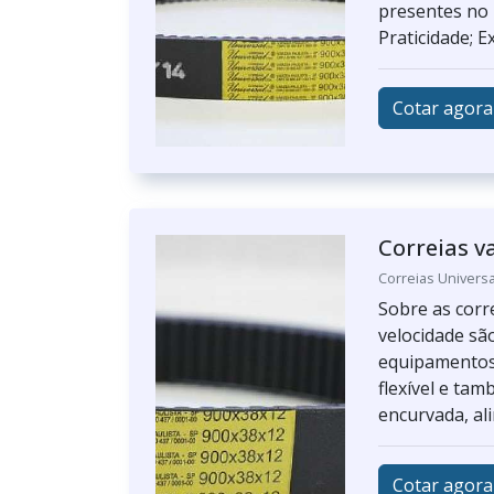
presentes no
Praticidade; E
Cotar agora
Correias v
Correias Universa
Sobre as corr
velocidade sã
equipamentos 
flexível e ta
encurvada, al
Cotar agora