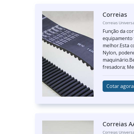
Correias
Correias Universa
Função da cor
equipamento v
melhor.Esta c
Nylon, podend
maquinário.Be
fresadora; Mel
Cotar agora
Correias A
Correias Universa