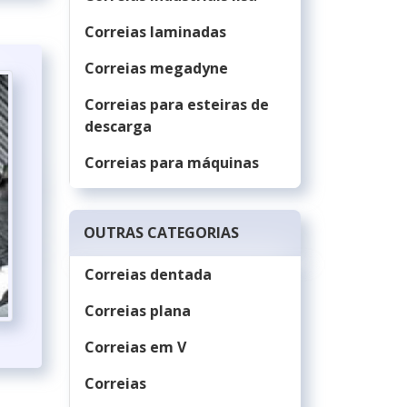
Correias laminadas
Correias megadyne
Correias para esteiras de
descarga
Correias para máquinas
Correias para máquinas
agrícolas
OUTRAS CATEGORIAS
Correias para maquinas
Correias dentada
industriais
Correias plana
Correias para
movimentação de carga
Correias em V
Correias para
Correias
movimentação de carga