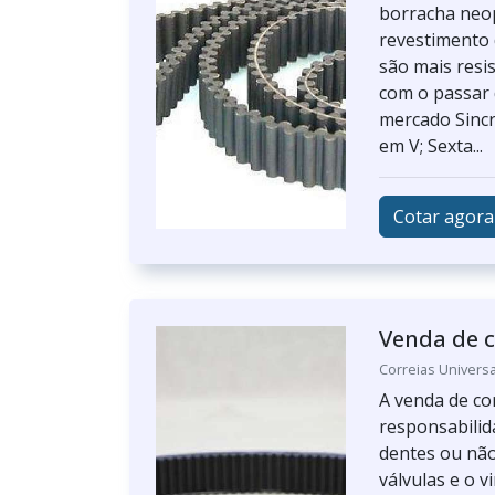
borracha neo
revestimento 
são mais resi
com o passar 
mercado Sincr
em V; Sexta...
Cotar agora
Venda de c
Correias Universa
A venda de co
responsabilid
dentes ou não
válvulas e o 