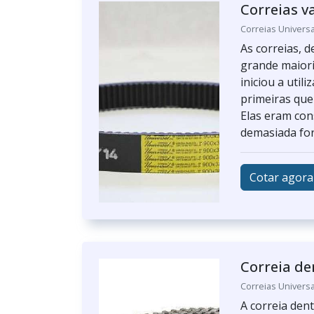
Correias v
Correias Universa
As correias, 
grande maiori
iniciou a util
primeiras que
Elas eram con
demasiada for
Cotar agora
Correia de
Correias Universa
A correia den