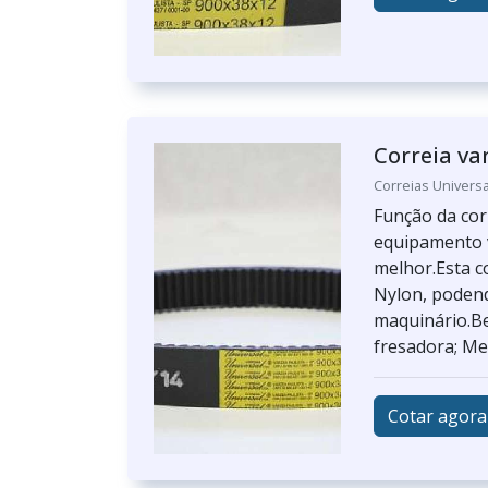
Correia va
Correias Universa
Função da cor
equipamento v
melhor.Esta c
Nylon, podend
maquinário.Be
fresadora; Mel
Cotar agora