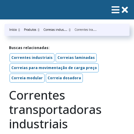
C
orreias industrias
C
orrentes transportadoras industriais
Início
Produtos
Buscas relacionadas:
Correntes industriais
Correias laminadas
Correias para movimentação de carga preço
Correia modular
Correia dosadora
Correntes
transportadoras
industriais