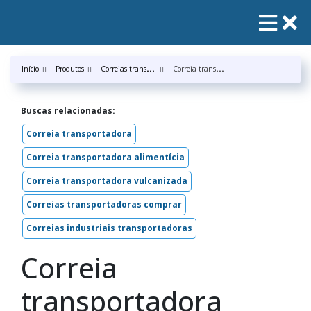
C
orreias transportadora
C
orreia transportadora borracha
Início
Produtos
Buscas relacionadas:
Correia transportadora
Correia transportadora alimentícia
Correia transportadora vulcanizada
Correias transportadoras comprar
Correias industriais transportadoras
Correia
transportadora