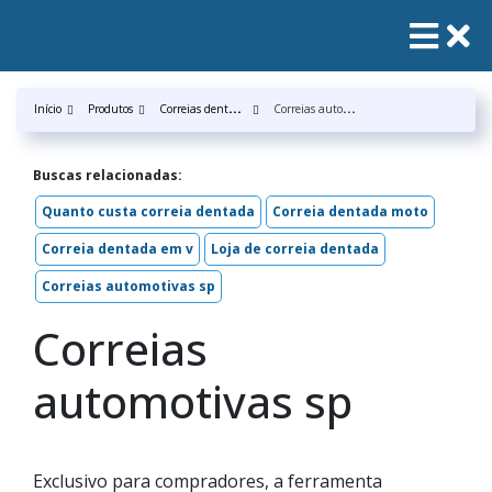
C
orreias dentada
C
orreias automotivas sp
Início
Produtos
Buscas relacionadas:
Quanto custa correia dentada
Correia dentada moto
Correia dentada em v
Loja de correia dentada
Correias automotivas sp
Correias
automotivas sp
Exclusivo para compradores, a ferramenta