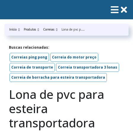
L
ona de pvc para esteira transportadora
Início
Produtos
Correias
Buscas relacionadas:
Correias ping pong
Correia do motor preço
Correia de transporte
Correia transportadora 3 lonas
Correia de borracha para esteira transportadora
Lona de pvc para
esteira
transportadora