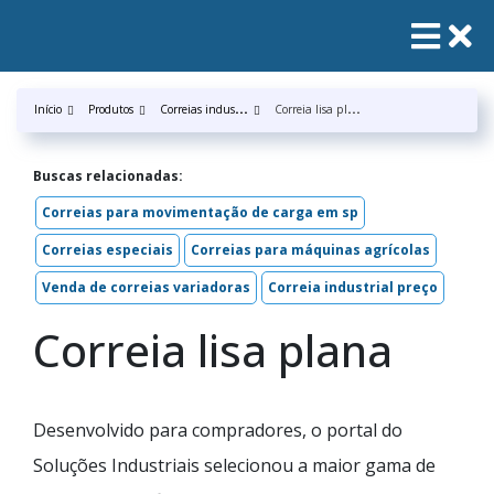
C
orreias industrias
C
orreia lisa plana
Início
Produtos
Buscas relacionadas:
Correias para movimentação de carga em sp
Correias especiais
Correias para máquinas agrícolas
Venda de correias variadoras
Correia industrial preço
Correia lisa plana
Desenvolvido para compradores, o portal do
Soluções Industriais selecionou a maior gama de