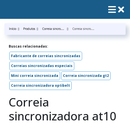
C
orreia sincronizada
C
orreia sincronizadora at10
Início
Produtos
Buscas relacionadas:
Fabricante de correias sincronizadas
Correias sincronizadas especiais
Mini correia sincronizada
Correia sincronizada gt2
Correia sincronizadora optibelt
Correia
sincronizadora at10