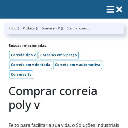
C
omprar correia poly v
Início
Produtos
Correias em V
Buscas relacionadas:
Correia tipo v
Correias em v preço
Correia em v dentada
Correia em v automotiva
Correias 3v
Comprar correia
poly v
Feito para facilitar a sua vida, o Soluções Industriais