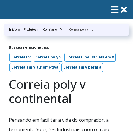
C
orreia poly v continental
Início
Produtos
Correias em V
Buscas relacionadas:
Correias v
Correia poly v
Correias industriais em v
Correia em v automotiva
Correia em v perfil a
Correia poly v
continental
Pensando em facilitar a vida do comprador, a
ferramenta Soluções Industriais criou o maior