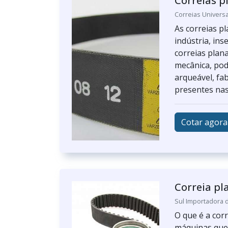
Correias p
Correias Universa
As correias p
indústria, ins
correias plan
mecânica, pod
arqueável, fa
presentes nas 
Cotar agora
Correia pl
Sul Importadora 
O que é a corr
máquinas que 