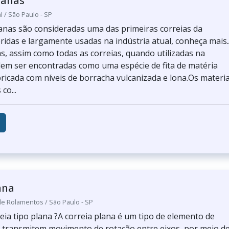
lanas
l / São Paulo - SP
lanas são consideradas uma das primeiras correias da
eridas e largamente usadas na indústria atual, conheça mais
as, assim como todas as correias, quando utilizadas na
em ser encontradas como uma espécie de fita de matéria
bricada com níveis de borracha vulcanizada e lona.Os materia
co...
ana
de Rolamentos / São Paulo - SP
eia tipo plana ?A correia plana é um tipo de elemento de
transmitem movimento de rotação entre eixos, por meio d