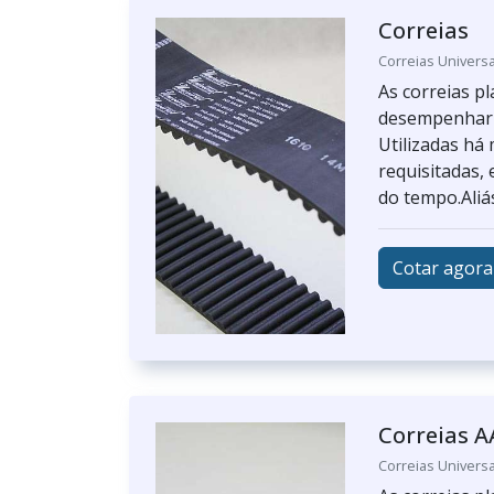
Correias
Correias Universa
As correias p
desempenhar a
Utilizadas há
requisitadas,
do tempo.Aliás
Cotar agora
Correias A
Correias Universa