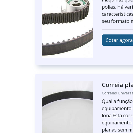
polias. Há var
característica
seu formato m
Cotar agora
Correia pla
Correias Universa
Qual a função 
equipamento 
lona.Esta cor
equipamento f
planas sem mim