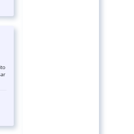
ito
sar