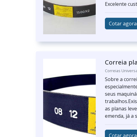
Excelente custo
Cotar agora
Correia pl
Correias Universa
Sobre a corre
especialment
seus maquinár
trabalhos.Exis
as planas leve
emenda, já a 
Cotar agora