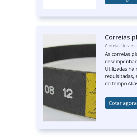
Correias p
Correias Universa
As correias p
desempenhar a
Utilizadas há
requisitadas,
do tempo.Aliás
Cotar agora