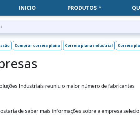
INICIO
PRODUTOS
QU
as
issão
Comprar correia plana
Correia plana industrial
Correia pl
presas
oluções Industriais reuniu o maior número de fabricantes
gostaria de saber mais informações sobre a empresa seleci