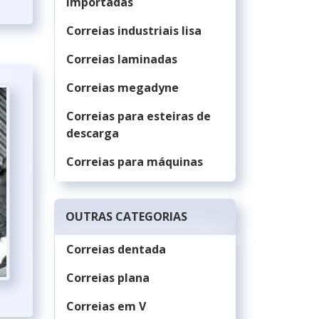
importadas
Correias industriais lisa
Correias laminadas
Correias megadyne
Correias para esteiras de
descarga
Correias para máquinas
Correias para máquinas
agrícolas
OUTRAS CATEGORIAS
Correias para maquinas
Correias dentada
industriais
Correias plana
Correias para
movimentação de carga
Correias em V