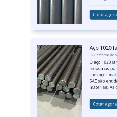
Cotar agora
Aço 1020 
R2 Comércio de A
O aço 1020 l
indústrias po
com aços mais
SAE são entid
materiais. As 
Cotar agora