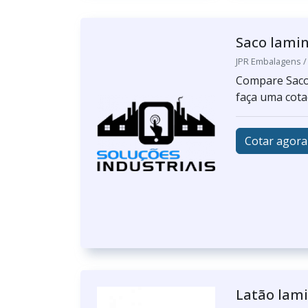
Saco lamin
JPR Embalagens /
Compare Saco 
faça uma cota
Cotar agora
Latão lam