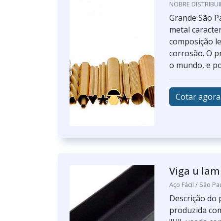
NOBRE DISTRIBUI
Grande São Pa
metal caracter
composição le
corrosão. O p
o mundo, e po
Cotar agora
Viga u la
Aço Fácil / São Pa
Descrição do 
produzida com