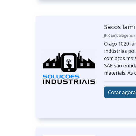
Sacos lami
JPR Embalagens /
O aço 1020 l
indústrias po
com aços mais
SAE são entid
materiais. As 
Cotar agora