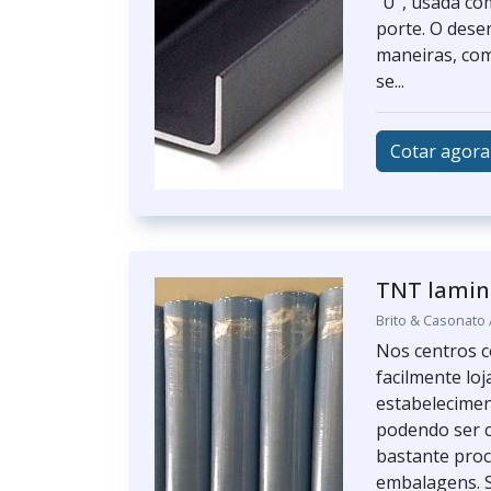
"U", usada c
porte. O dese
maneiras, com
se...
Cotar agora
TNT lami
Brito & Casonato
Nos centros co
facilmente lo
estabelecimen
podendo ser 
bastante proc
embalagens. S