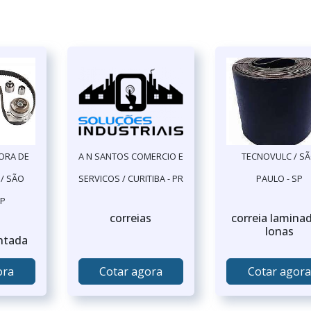
ORA DE
A N SANTOS COMERCIO E
TECNOVULC / S
/ SÃO
SERVICOS / CURITIBA - PR
PAULO - SP
SP
correias
correia lamina
lonas
ntada
ora
Cotar agora
Cotar agora