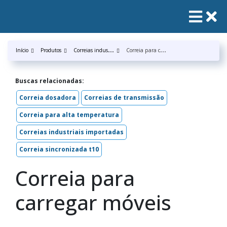
C
orreias industrias
C
orreia para carregar móveis
Início
Produtos
Buscas relacionadas:
Correia dosadora
Correias de transmissão
Correia para alta temperatura
Correias industriais importadas
Correia sincronizada t10
Correia para
carregar móveis